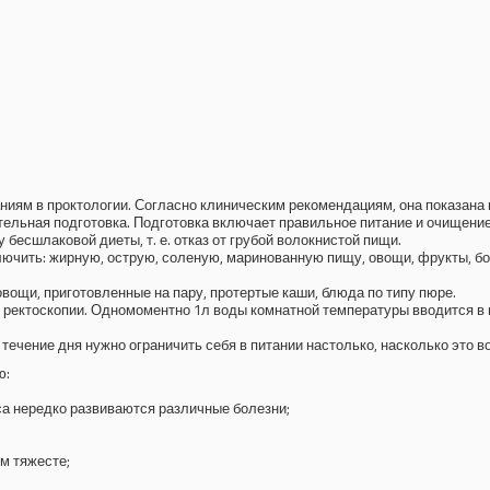
ниям в проктологии. Согласно клиническим рекомендациям, она показана 
ьная подготовка. Подготовка включает правильное питание и очищение
 бесшлаковой диеты, т. е. отказ от грубой волокнистой пищи.
чить: жирную, острую, соленую, маринованную пищу, овощи, фрукты, бобо
вощи, приготовленные на пару, протертые каши, блюда по типу пюре.
 ректоскопии. Одномоментно 1л воды комнатной температуры вводится в 
 течение дня нужно ограничить себя в питании настолько, насколько это в
ю:
са нередко развиваются различные болезни;
м тяжесте;