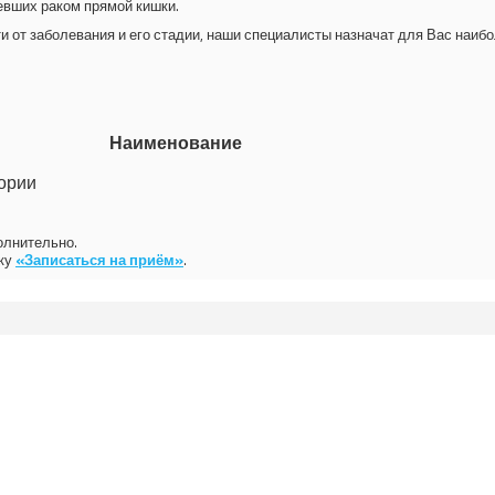
евших раком прямой кишки.
от заболевания и его стадии, наши специалисты назначат для Вас наиб
Наименование
гории
олнительно.
пку
«Записаться на приём»
.