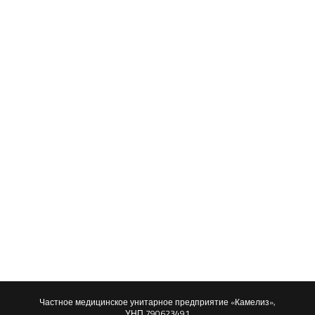
Частное медицинское унитарное предприятие
Камелиз
,
«
»
УНП 790623491