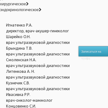
хирургическое
эндокринологическое
Игнатенко Р.А.
директор, врач-акушер-гинеколог
Шарейко О.Н.
врач ультразвуковой диагностики
Брындина Т.В.
Записаться на
врач ультразвуковой диагностики
приём
Смоленская Н.А.
врач ультразвуковой диагностики
Литенкова А. Н.
врач ультразвуковой диагностики
Кузнечик С.В.
врач ультразвуковой диагностики
Ивасивка Р.Р.
врач-онколог-маммолог
Концовенко С.И.