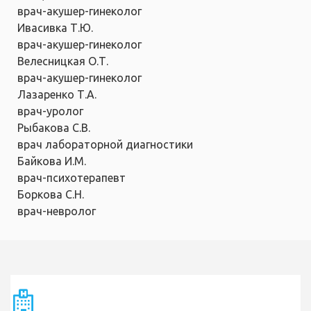
врач-акушер-гинеколог
Ивасивка Т.Ю.
врач-акушер-гинеколог
Велесницкая О.Т.
врач-акушер-гинеколог
Лазаренко Т.А.
врач-уролог
Рыбакова С.В.
врач лабораторной диагностики
Байкова И.М.
врач-психотерапевт
Боркова С.Н.
врач-невролог