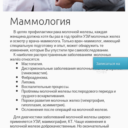
Маммология
В целях профилактики рака молочной железы, каждая
женщина должна хотя бы раз в год пройти УЗИ молочных желез
и осмотр у врача-маммолога. Только врач-маммолог, имеющий
специальную подготовку и опыт, может обнаружить те
изменения, которые Вы упустили при самообследовании.
К наиболее распространенным заболеваниям молочных
желёз относятся:
Мастопатия.
Записаться на
Дисгормональные заболевания молочных желез у мужчин
приём
(гинекомастия).
Фиброаденома.
Липома.
Воспалительные процессы.
Проблемы молочной железы послеродового периода и
грудного вскармливания.
Пороки развития молочных желез (гипертрофия,
гипоплазия, асимметрия).
Осложнения после операций на молочной железе.
Для диагностики заболеваний молочной железы широко
применяется УЗИ, маммография, КТ.
Чаще изменения в
молочной железе доброкачественные. Но окончательный